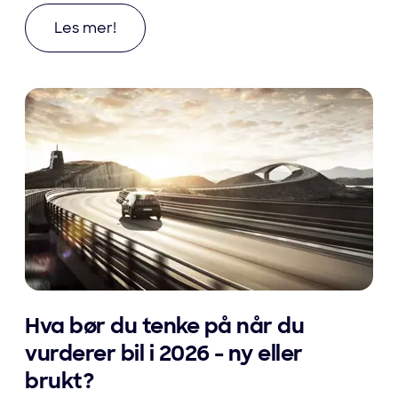
Les mer om Fra traktorer til elbil: Jostein vel
Les mer!
Hva bør du tenke på når du
vurderer bil i 2026 - ny eller
brukt?