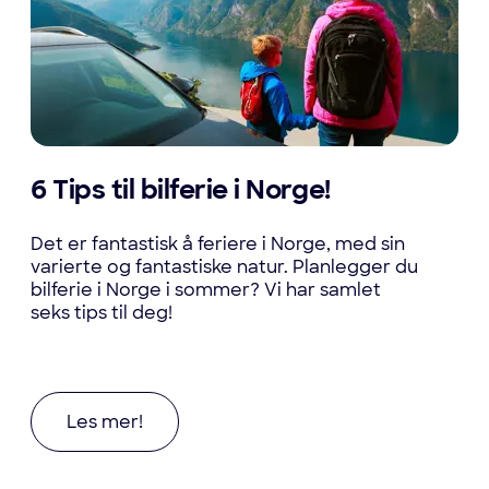
6 Tips til bilferie i Norge!
Det er fantastisk å feriere i Norge, med sin
varierte og fantastiske natur. Planlegger du
bilferie i Norge i sommer? Vi har samlet
seks tips til deg!
Les mer om 6 Tips til bilferie i Norge!
Les mer!