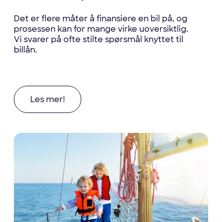
Det er flere måter å finansiere en bil på, og
prosessen kan for mange virke uoversiktlig.
Vi svarer på ofte stilte spørsmål knyttet til
billån.
Les mer om Ofte stilte spørsmål om billån
Les mer!