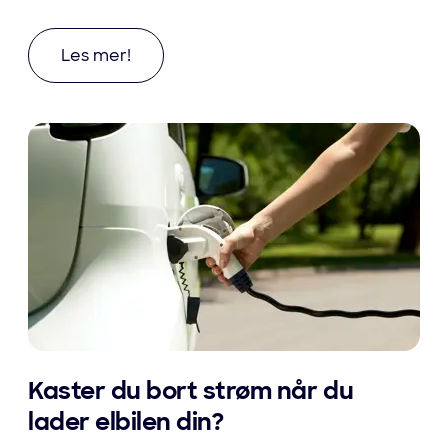
Les mer om Fordelene med å kjøpe brukt elbil
Les mer!
Kaster du bort strøm når du
lader elbilen din?