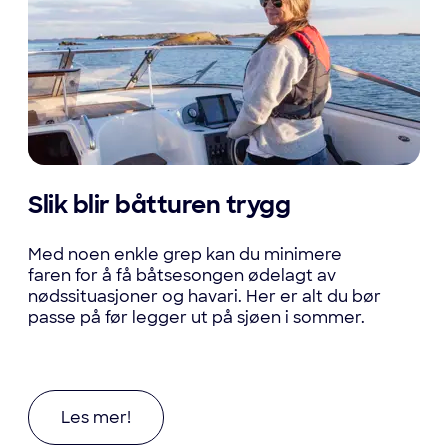
Slik blir båtturen trygg
Med noen enkle grep kan du minimere
faren for å få båtsesongen ødelagt av
nødssituasjoner og havari. Her er alt du bør
passe på før legger ut på sjøen i sommer.
Les mer om Slik blir båtturen trygg
Les mer!