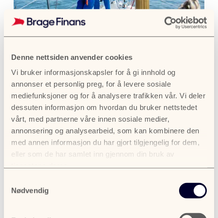
Båtlån til brukt båt
Denne nettsiden anvender cookies
Drømmer du om å tilbringe sommeren på
Vi bruker informasjonskapsler for å gi innhold og
sjøen? Er du usikker på hva du må passe på
annonser et personlig preg, for å levere sosiale
når du søker båtlån til brukt båt? Vi i Brage
mediefunksjoner og for å analysere trafikken vår. Vi deler
finans er her for å hjelpe deg på veien.
dessuten informasjon om hvordan du bruker nettstedet
vårt, med partnerne våre innen sosiale medier,
annonsering og analysearbeid, som kan kombinere den
med annen informasjon du har gjort tilgjengelig for dem,
Les mer om Båtlån til brukt båt
Les mer!
eller som de har samlet inn gjennom din bruk av
tjenestene deres.
Samtykkevalg
Nødvendig