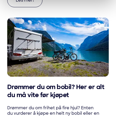
Les mer om 5 tips til deg som skal kjøpe bruktbi
Les mer!
Drømmer du om bobil? Her er alt
du må vite før kjøpet
Drømmer du om frihet på fire hjul? Enten
du vurderer å kjøpe en helt ny bobil eller en