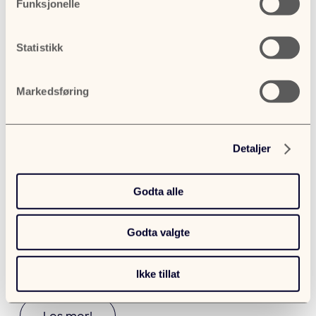
Funksjonelle
Statistikk
Markedsføring
5 tips til deg som skal kjøpe
Detaljer
bruktbil
Bruktbiler som selges av privatpersoner er
Godta alle
som regel «solgt som de er». Derfor er det
viktig å sjekke bilens tilstand grundig. For å
Godta valgte
sikre en god handel holder det imidlertid
ikke å sparke i dekkene og banke i
panseret! Vi gir deg tipsene du trenger for
Ikke tillat
en trygg prosess.