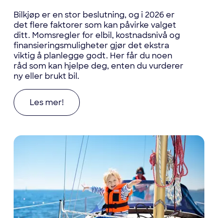
Bilkjøp er en stor beslutning, og i 2026 er
det flere faktorer som kan påvirke valget
ditt. Momsregler for elbil, kostnadsnivå og
finansieringsmuligheter gjør det ekstra
viktig å planlegge godt. Her får du noen
råd som kan hjelpe deg, enten du vurderer
ny eller brukt bil.
Les mer om Hva bør du tenke på når du vurderer b
Les mer!