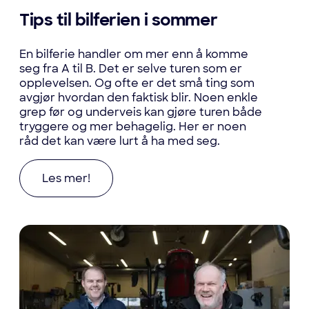
Tips til bilferien i sommer
En bilferie handler om mer enn å komme
seg fra A til B. Det er selve turen som er
opplevelsen. Og ofte er det små ting som
avgjør hvordan den faktisk blir. Noen enkle
grep før og underveis kan gjøre turen både
tryggere og mer behagelig. Her er noen
råd det kan være lurt å ha med seg.
Les mer om Tips til bilferien i sommer
Les mer!