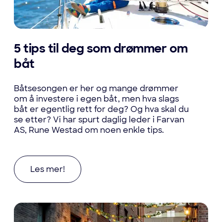
5 tips til deg som drømmer om
båt
Båtsesongen er her og mange drømmer
om å investere i egen båt, men hva slags
båt er egentlig rett for deg? Og hva skal du
se etter? Vi har spurt daglig leder i Farvan
AS, Rune Westad om noen enkle tips.
Les mer om 5 tips til deg som drømmer om båt
Les mer!