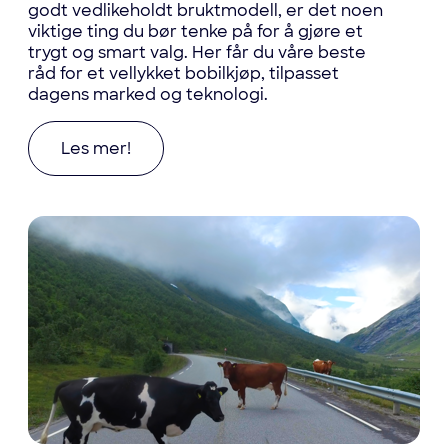
godt vedlikeholdt bruktmodell, er det noen
viktige ting du bør tenke på for å gjøre et
trygt og smart valg. Her får du våre beste
råd for et vellykket bobilkjøp, tilpasset
dagens marked og teknologi.
Les mer om Drømmer du om bobil? Her er alt du
Les mer!