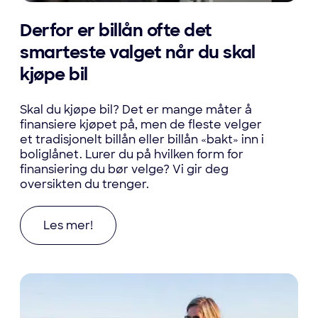
Derfor er billån ofte det
smarteste valget når du skal
kjøpe bil
Skal du kjøpe bil? Det er mange måter å
finansiere kjøpet på, men de fleste velger
et tradisjonelt billån eller billån «bakt» inn i
boliglånet. Lurer du på hvilken form for
finansiering du bør velge? Vi gir deg
oversikten du trenger.
Les mer om Derfor er billån ofte det smarteste v
Les mer!