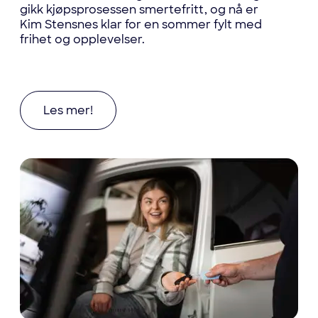
gikk kjøpsprosessen smertefritt, og nå er
Kim Stensnes klar for en sommer fylt med
frihet og opplevelser.
Les mer om Fra leie til eie: Slik gjorde Kim bo
Les mer!