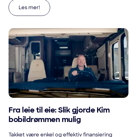
Les mer om Finansier din Paxster enkelt med B
Les mer!
Fra leie til eie: Slik gjorde Kim
bobildrømmen mulig
Takket være enkel og effektiv finansiering