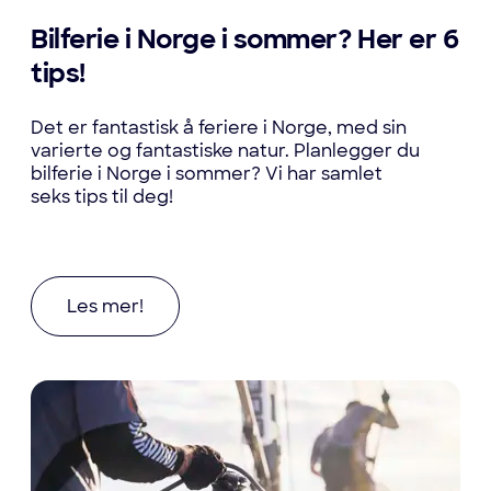
Bilferie i Norge i sommer? Her er 6
tips!
Det er fantastisk å feriere i Norge, med sin
varierte og fantastiske natur. Planlegger du
bilferie i Norge i sommer? Vi har samlet
seks tips til deg!
Les mer om Bilferie i Norge i sommer? Her er 6 t
Les mer!