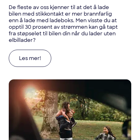
De fleste av oss kjenner til at det å lade
bilen med stikkontakt er mer brannfarlig
enn å lade med ladeboks. Men visste du at
opptil 30 prosent av strømmen kan gå tapt
fra støpselet til bilen din når du lader uten
elbillader?
Les mer om Kaster du bort strøm når du lader e
Les mer!