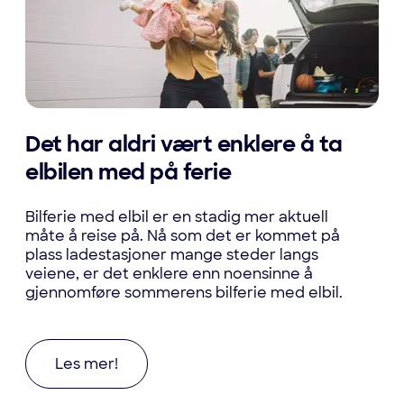
Det har aldri vært enklere å ta
elbilen med på ferie
Bilferie med elbil er en stadig mer aktuell
måte å reise på. Nå som det er kommet på
plass ladestasjoner mange steder langs
veiene, er det enklere enn noensinne å
gjennomføre sommerens bilferie med elbil.
Les mer om Det har aldri vært enklere å ta elbi
Les mer!