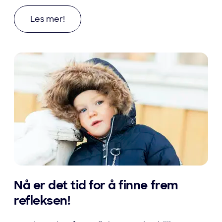
Les mer om Tips for vinterlagring av båt
Les mer!
Nå er det tid for å finne frem
refleksen!