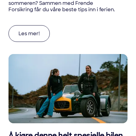
sommeren? Sammen med Frende
Forsikring får du våre beste tips inn i ferien.
Les mer om Hvordan gjøre ferien best med bil?
Les mer!
Å kjøre denne helt spesielle bilen