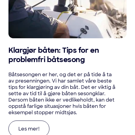
Klargjør båten: Tips for en
problemfri båtsesong
Båtsesongen er her, og det er på tide å ta
av presenningen. Vi har samlet våre beste
tips for klargjøring av din båt. Det er viktig å
sette av tid til å gjøre båten sesongklar.
Dersom båten ikke er vedlikeholdt, kan det
oppstå farlige situasjoner hvis båten for
eksempel stopper midtsjøs.
Les mer om Klargjør båten: Tips for en problem
Les mer!