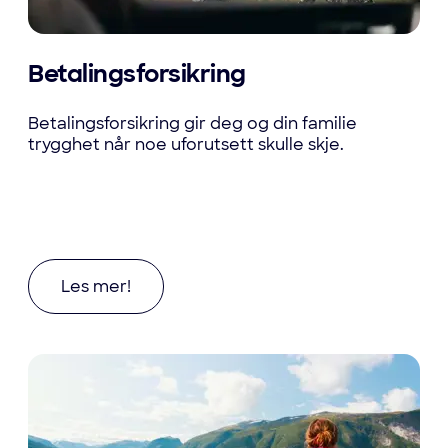
Betalingsforsikring
Betalingsforsikring gir deg og din familie
trygghet når noe uforutsett skulle skje.
Les mer om Betalingsforsikring
Les mer!