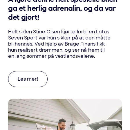
ga et herlig adrenalin, og da var
det gjort!
Helt siden Stine Olsen kjørte forbi en Lotus
Seven Sport var hun sikker på at den måtte
bli hennes. Ved hjelp av Brage Finans fikk
hun realisert drømmen, og ser nå frem til
en lang sommer på vestlandsveiene.
Les mer om Å kjøre denne helt spesielle bilen ga
Les mer!