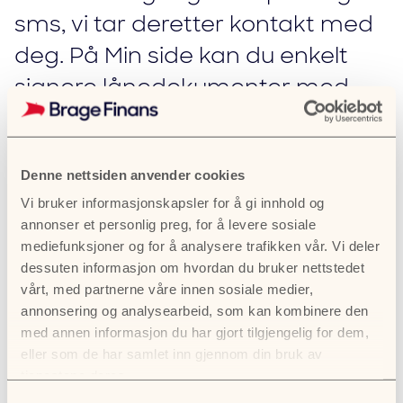
sms, vi tar deretter kontakt med
deg. På Min side kan du enkelt
signere lånedokumenter med
BankID og få en oversikt over
lånet ditt.
Denne nettsiden anvender cookies
Vi bruker informasjonskapsler for å gi innhold og
annonser et personlig preg, for å levere sosiale
mediefunksjoner og for å analysere trafikken vår. Vi deler
Nyttige lenker
dessuten informasjon om hvordan du bruker nettstedet
vårt, med partnerne våre innen sosiale medier,
annonsering og analysearbeid, som kan kombinere den
Ofte stilte spørsmål
med annen informasjon du har gjort tilgjengelig for dem,
eller som de har samlet inn gjennom din bruk av
5 tips til deg som drømmer om båt
tjenestene deres.
Båtlån til brukt båt
Samtykkevalg