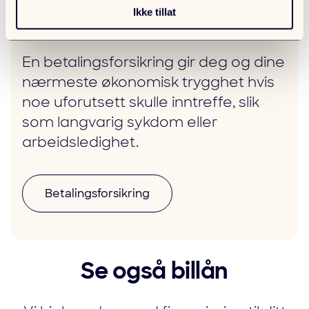
Ikke tillat
båtlånet ditt hos oss?
En betalingsforsikring gir deg og dine
nærmeste økonomisk trygghet hvis
noe uforutsett skulle inntreffe, slik
som langvarig sykdom eller
arbeidsledighet.
Betalingsforsikring
Se også billån