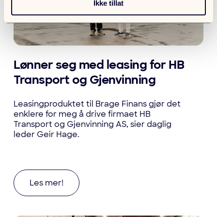
Ikke tillat
Lønner seg med leasing for HB
Transport og Gjenvinning
Leasingproduktet til Brage Finans gjør det
enklere for meg å drive firmaet HB
Transport og Gjenvinning AS, sier daglig
leder Geir Hage.
Les mer om Lønner seg med leasing for HB Tra
Les mer!