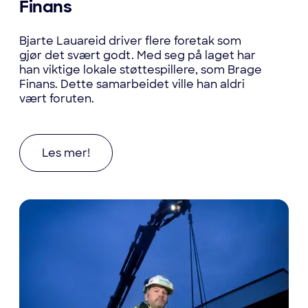
Finans
Bjarte Lauareid driver flere foretak som
gjør det svært godt. Med seg på laget har
han viktige lokale støttespillere, som Brage
Finans. Dette samarbeidet ville han aldri
vært foruten.
Les mer om Fikk rom til å vokse med finansiering
Les mer!