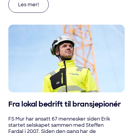
Les mer om Samarbeid er avgjørende for bærekr
Les mer!
Fra lokal bedrift til bransjepionér
FS Mur har ansatt 67 mennesker siden Erik
startet selskapet sammen med Steffen
Fardal i 2007. Siden den gang har de