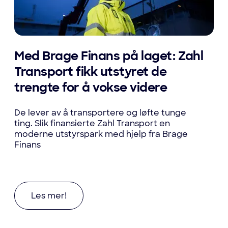
Med Brage Finans på laget: Zahl
Transport fikk utstyret de
trengte for å vokse videre
De lever av å transportere og løfte tunge
ting. Slik finansierte Zahl Transport en
moderne utstyrspark med hjelp fra Brage
Finans
Les mer om Med Brage Finans på laget: Zahl Tran
Les mer!