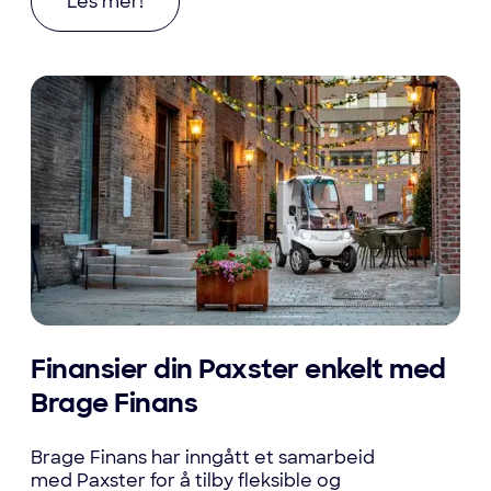
Les mer om Fra traktorer til elbil: Jostein vel
Les mer!
Finansier din Paxster enkelt med
Brage Finans
Brage Finans har inngått et samarbeid
med Paxster for å tilby fleksible og