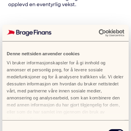
opplevd en eventyrlig vekst.
Les mer om Fra lokal bedrift til bransjepionér
Les mer!
Denne nettsiden anvender cookies
Vi bruker informasjonskapsler for å gi innhold og
annonser et personlig preg, for å levere sosiale
mediefunksjoner og for å analysere trafikken vår. Vi deler
dessuten informasjon om hvordan du bruker nettstedet
vårt, med partnerne våre innen sosiale medier,
annonsering og analysearbeid, som kan kombinere den
med annen informasjon du har gjort tilgjengelig for dem,
eller som de har samlet inn gjennom din bruk av
tjenestene deres.
Samtykkevalg