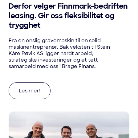
Derfor velger Finnmark-bedriften
leasing. Gir oss fleksibilitet og
trygghet
Fra en enslig gravemaskin til en solid
maskinentreprenør. Bak veksten til Stein
Kåre Røvik AS ligger hardt arbeid,
strategiske investeringer og et tett
samarbeid med oss i Brage Finans.
Les mer om Derfor velger Finnmark-bedriften lea
Les mer!