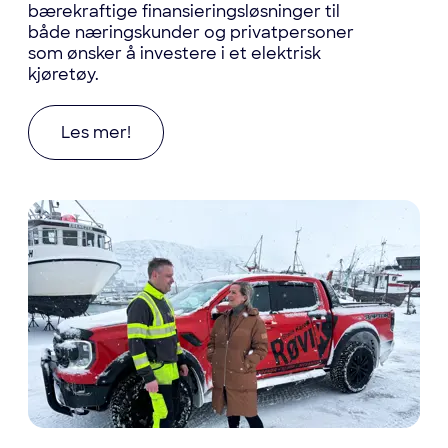
bærekraftige finansieringsløsninger til
både næringskunder og privatpersoner
som ønsker å investere i et elektrisk
kjøretøy.
Les mer om Finansier din Paxster enkelt med B
Les mer!