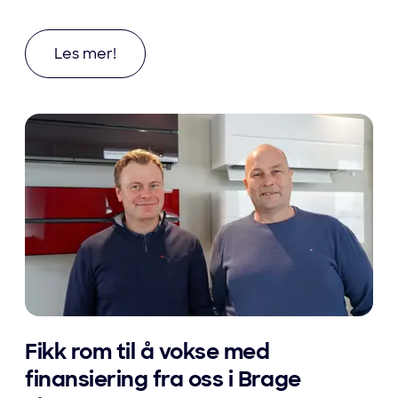
Les mer om Oppdal Spekemat har suksess med
Les mer!
Fikk rom til å vokse med
finansiering fra oss i Brage