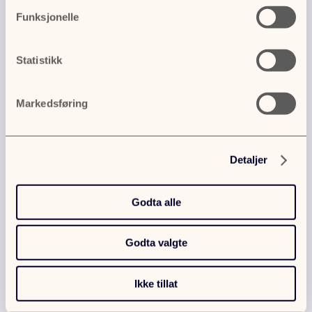
Funksjonelle
Statistikk
Ofte stilte
Markedsføring
spørsmål
Detaljer
Godta alle
Godta valgte
Topp 5 spørsmål
Leasing
Ikke tillat
Næringslån
Innlogging