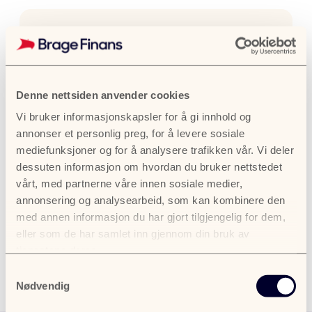
Denne nettsiden anvender cookies
Reduser kredittid
Vi bruker informasjonskapsler for å gi innhold og
annonser et personlig preg, for å levere sosiale
mediefunksjoner og for å analysere trafikken vår. Vi deler
Factoring passer for bedrifter som
dessuten informasjon om hvordan du bruker nettstedet
har behov for å redusere
vårt, med partnerne våre innen sosiale medier,
kredittiden, som ønsker å bruke
annonsering og analysearbeid, som kan kombinere den
mer tid på kjernevirksomhet eller
bedrifter i sterkt vekst.
med annen informasjon du har gjort tilgjengelig for dem,
eller som de har samlet inn gjennom din bruk av
tjenestene deres.
Samtykkevalg
Nødvendig